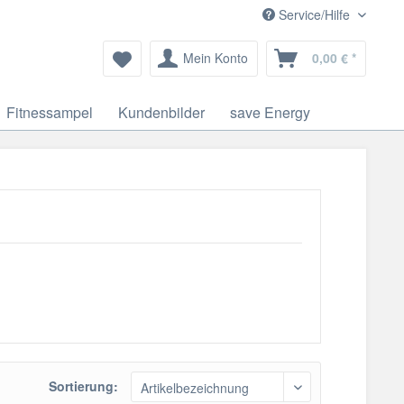
Service/Hilfe
Mein Konto
0,00 € *
Fitnessampel
Kundenbilder
save Energy
Sortierung: